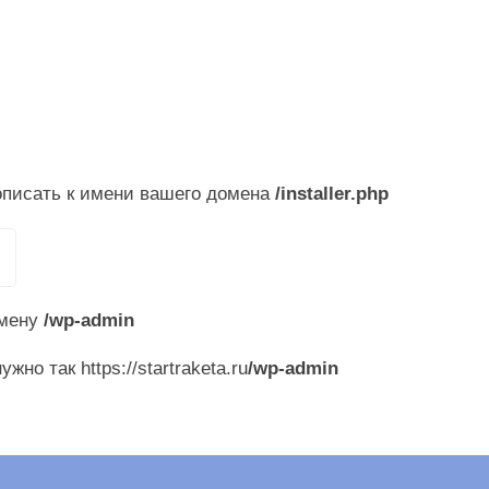
дописать к имени вашего домена
/installer.php
омену
/wp-admin
жно так https://startraketa.ru
/wp-admin